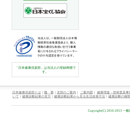
「日本健康倶楽部」は当法人の登録商標で
す。
日本健康倶楽部とは
｜
概 要
｜
支部のご案内
｜
ご案内図
｜
健康増進・啓発普及事
いて
｜
健康診断結果の見方
｜
健康診断結果から見る生活改善方法
｜
健康診断の種
Copyright(C) 2010-2013 