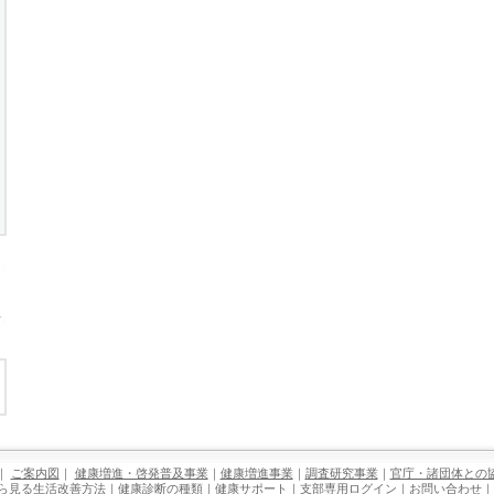
｜
ご案内図
｜
健康増進・啓発普及事業
｜
健康増進事業
｜
調査研究事業
｜
官庁・諸団体との
ら見る生活改善方法
｜
健康診断の種類
｜
健康サポート
｜
支部専用ログイン
｜
お問い合わせ