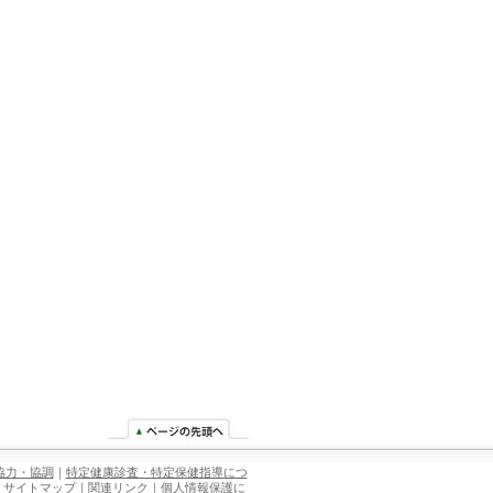
協力・協調
｜
特定健康診査・特定保健指導につ
｜
サイトマップ
｜
関連リンク
｜
個人情報保護に