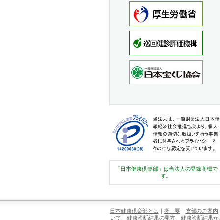
「日本健康倶楽部」は当法人の登録商標で
す。
日本健康倶楽部とは
｜
概 要
｜
支部のご案内
いて
｜
健康診断結果の見方
｜
健康診断結果か