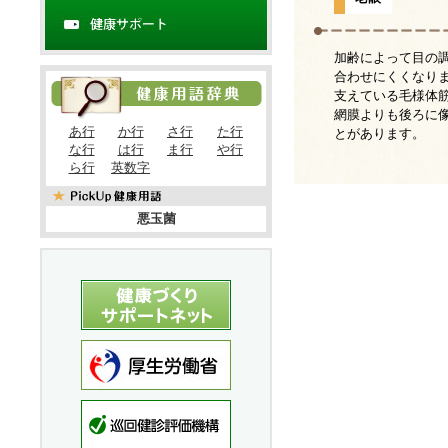
加齢によって目の
合わせにくくなり
支えている毛様体
網膜よりも後ろに
あ行
か行
さ行
た行
とがあります。
な行
は行
ま行
や行
ら行
英数字
悪玉菌