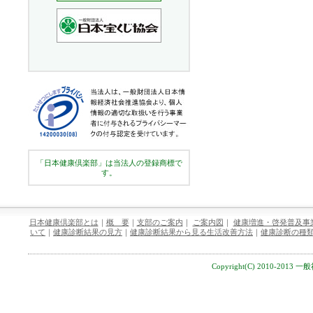
「日本健康倶楽部」は当法人の登録商標で
す。
日本健康倶楽部とは
｜
概 要
｜
支部のご案内
｜
ご案内図
｜
健康増進・啓発普及事
いて
｜
健康診断結果の見方
｜
健康診断結果から見る生活改善方法
｜
健康診断の種
Copyright(C) 2010-2013 