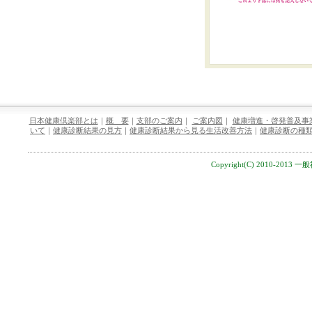
日本健康倶楽部とは
｜
概 要
｜
支部のご案内
｜
ご案内図
｜
健康増進・啓発普及事
いて
｜
健康診断結果の見方
｜
健康診断結果から見る生活改善方法
｜
健康診断の種
Copyright(C) 2010-2013 