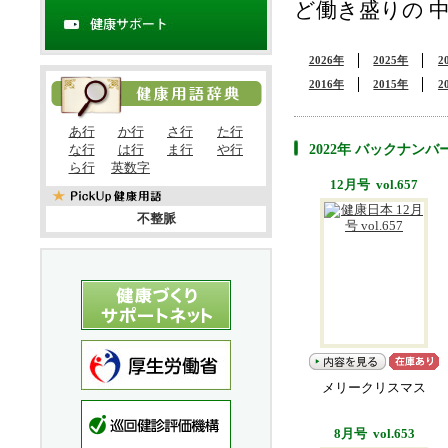
ど働き盛りの 
2026年
2025年
2
2016年
2015年
2
あ行
か行
さ行
た行
2022年 バックナンバ
な行
は行
ま行
や行
ら行
英数字
12月号 vol.657
不整脈
メリークリスマス
8月号 vol.653